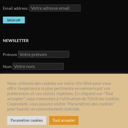
Email address:
NEWSLETTER
Prénom
Nom
Nous utilisons des cookies sur notre site Web pour vous
offrir l'expérience la plus pertinente en mémorisant vos
Email address:
préférences et vos visites répétées. En cliquant sur "Tout
accepter", vous consentez à l'utilisation de TOUS les cookies.
Cependant, vous pouvez visiter "Paramètres des cookies"
pour fournir un consentement contrôlé.
Paramétrer cookies
Tout accepter
Proudly powered by WordPress