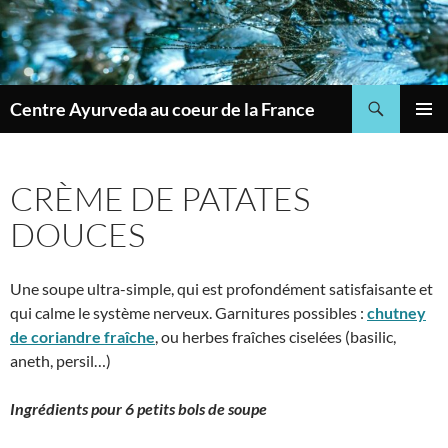
Skip
to
content
Search
Centre Ayurveda au coeur de la France
PRIMAR
MENU
CRÈME DE PATATES
DOUCES
Une soupe ultra-simple, qui est profondément satisfaisante et
qui calme le système nerveux. Garnitures possibles :
chutney
de coriandre fraîche
, ou herbes fraîches ciselées (basilic,
aneth, persil…)
Ingrédients pour 6 petits bols de soupe